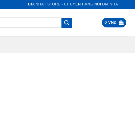
NỘI ĐỊA NHẬT STORE - CHUYÊN HÀNG NỘI ĐỊA NHẬT
0
VNĐ