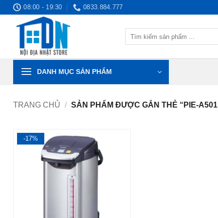
Bỏ
08:00 - 19:30
0833.884.777
qua
nội
Tìm
dung
kiếm:
DANH MỤC SẢN PHẨM
TRANG CHỦ
/
SẢN PHẨM ĐƯỢC GẮN THẺ “PIE-A501
-17%