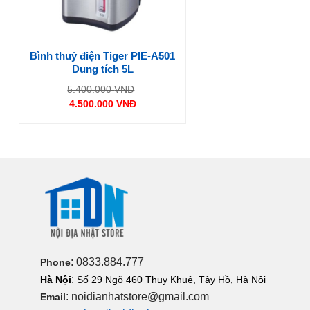
Bình thuỷ điện Tiger PIE-A501
Dung tích 5L
Giá
5.400.000
VNĐ
gốc
4.500.000
VNĐ
là:
Giá
5.400.000 VNĐ.
hiện
tại
là:
4.500.000 VNĐ.
: 0833.884.777
Phone
:
Hà Nội
Số 29 Ngõ 460 Thụy Khuê, Tây Hồ, Hà Nội
: noidianhatstore@gmail.com
Email