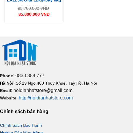
Giá
95.700.000
VNĐ
gốc
85.000.000
VNĐ
là:
Giá
95.700.000 VNĐ.
hiện
tại
là:
85.000.000 VNĐ.
: 0833.884.777
Phone
:
Hà Nội
Số 29 Ngõ 460 Thụy Khuê, Tây Hồ, Hà Nội
: noidianhatstore@gmail.com
Email
:
http://noidianhatstore.com
Website
Chính sách bán hàng
Chính Sách Bảo Hành
Hướng Dẫn Mua Hàng