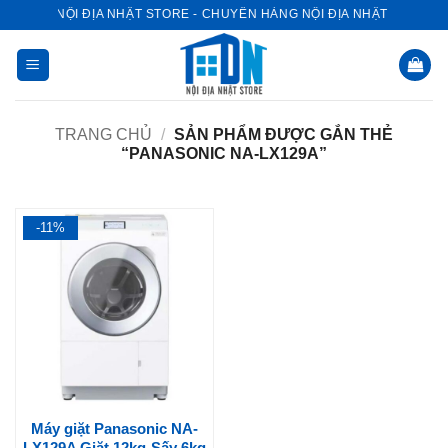
Bỏ
NỘI ĐỊA NHẬT STORE - CHUYÊN HÀNG NỘI ĐỊA NHẬT
qua
nội
dung
TRANG CHỦ
/
SẢN PHẨM ĐƯỢC GẮN THẺ
“PANASONIC NA-LX129A”
-11%
Máy giặt Panasonic NA-
LX129A Giặt 12kg-Sấy 6kg