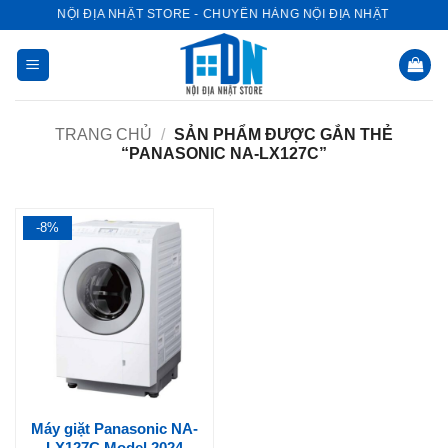
Bỏ
NỘI ĐỊA NHẬT STORE - CHUYÊN HÀNG NỘI ĐỊA NHẬT
qua
nội
dung
TRANG CHỦ
/
SẢN PHẨM ĐƯỢC GẮN THẺ
“PANASONIC NA-LX127C”
-8%
Máy giặt Panasonic NA-
LX127C Model 2024