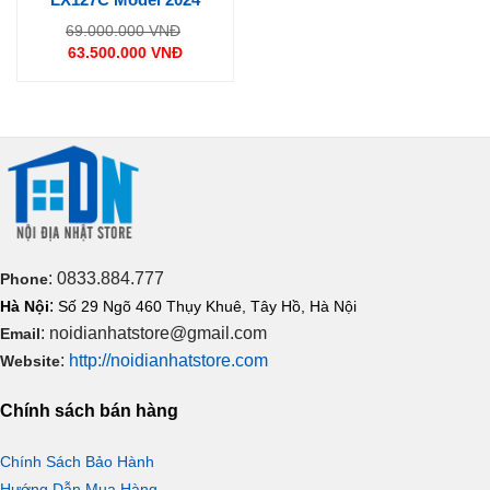
Giá
69.000.000
VNĐ
gốc
63.500.000
VNĐ
là:
Giá
69.000.000 VNĐ.
hiện
tại
là:
63.500.000 VNĐ.
: 0833.884.777
Phone
:
Hà Nội
Số 29 Ngõ 460 Thụy Khuê, Tây Hồ, Hà Nội
: noidianhatstore@gmail.com
Email
:
http://noidianhatstore.com
Website
Chính sách bán hàng
Chính Sách Bảo Hành
Hướng Dẫn Mua Hàng