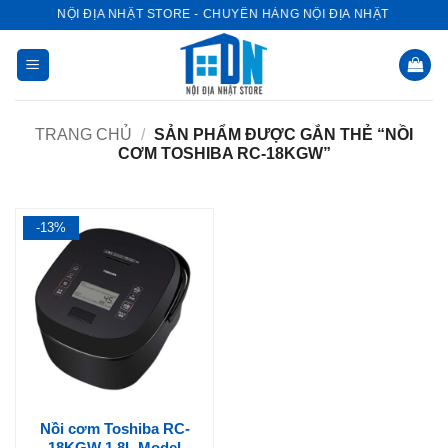
Bỏ
NỘI ĐỊA NHẬT STORE - CHUYÊN HÀNG NỘI ĐỊA NHẬT
qua
nội
dung
TRANG CHỦ
/
SẢN PHẨM ĐƯỢC GẮN THẺ “NỒI
CƠM TOSHIBA RC-18KGW”
-13%
Nồi cơm Toshiba RC-
18KGW 1.8L Model