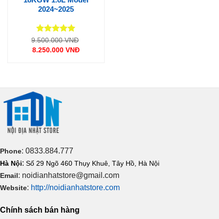
2024~2025
Được xếp
Giá
9.500.000
VNĐ
gốc
hạng
5
5
8.250.000
VNĐ
là:
sao
Giá
9.500.000 VNĐ.
hiện
tại
là:
8.250.000 VNĐ.
: 0833.884.777
Phone
:
Hà Nội
Số 29 Ngõ 460 Thụy Khuê, Tây Hồ, Hà Nội
: noidianhatstore@gmail.com
Email
:
http://noidianhatstore.com
Website
Chính sách bán hàng