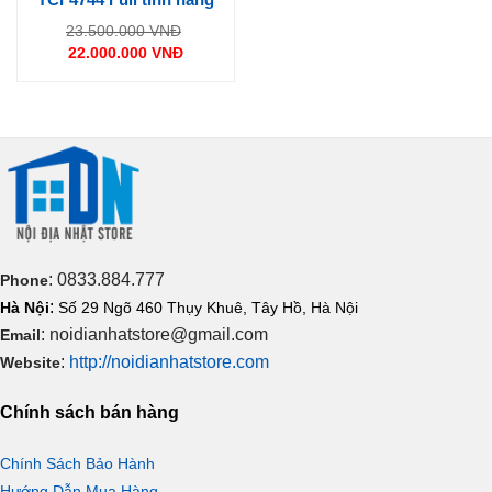
Giá
23.500.000
VNĐ
gốc
22.000.000
VNĐ
là:
Giá
23.500.000 VNĐ.
hiện
tại
là:
22.000.000 VNĐ.
: 0833.884.777
Phone
:
Hà Nội
Số 29 Ngõ 460 Thụy Khuê, Tây Hồ, Hà Nội
: noidianhatstore@gmail.com
Email
:
http://noidianhatstore.com
Website
Chính sách bán hàng
Chính Sách Bảo Hành
Hướng Dẫn Mua Hàng