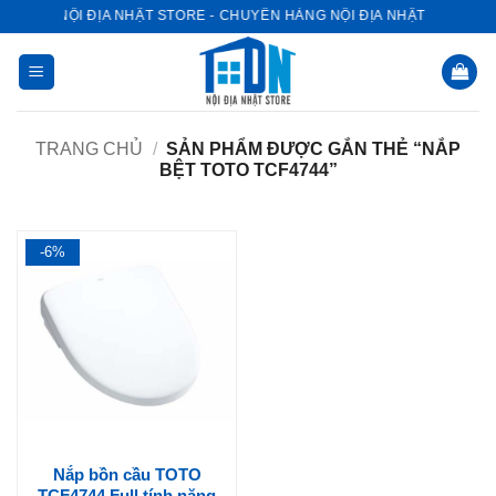
Bỏ
NỘI ĐỊA NHẬT STORE - CHUYÊN HÀNG NỘI ĐỊA NHẬT
qua
nội
dung
TRANG CHỦ
/
SẢN PHẨM ĐƯỢC GẮN THẺ “NẮP
BỆT TOTO TCF4744”
-6%
Nắp bồn cầu TOTO
TCF4744 Full tính năng