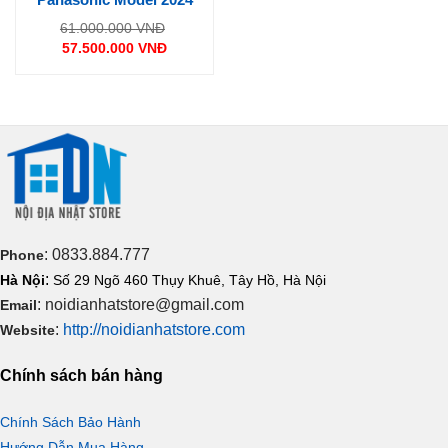
Giá
61.000.000
VNĐ
gốc
57.500.000
VNĐ
là:
Giá
61.000.000 VNĐ.
hiện
tại
là:
57.500.000 VNĐ.
: 0833.884.777
Phone
:
Hà Nội
Số 29 Ngõ 460 Thụy Khuê, Tây Hồ, Hà Nội
: noidianhatstore@gmail.com
Email
:
http://noidianhatstore.com
Website
Chính sách bán hàng
Chính Sách Bảo Hành
Hướng Dẫn Mua Hàng