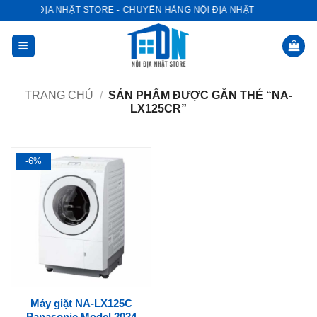
Bỏ
NỘI ĐỊA NHẬT STORE - CHUYÊN HÀNG NỘI ĐỊA NHẬT
qua
nội
dung
TRANG CHỦ
/
SẢN PHẨM ĐƯỢC GẮN THẺ “NA-
LX125CR”
-6%
Máy giặt NA-LX125C
Panasonic Model 2024