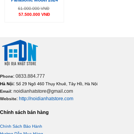
Giá
61.000.000
VNĐ
gốc
57.500.000
VNĐ
là:
Giá
61.000.000 VNĐ.
hiện
tại
là:
57.500.000 VNĐ.
: 0833.884.777
Phone
:
Hà Nội
Số 29 Ngõ 460 Thụy Khuê, Tây Hồ, Hà Nội
: noidianhatstore@gmail.com
Email
:
http://noidianhatstore.com
Website
Chính sách bán hàng
Chính Sách Bảo Hành
Hướng Dẫn Mua Hàng