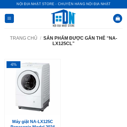
Bỏ
NỘI ĐỊA NHẬT STORE - CHUYÊN HÀNG NỘI ĐỊA NHẬT
qua
nội
dung
TRANG CHỦ
/
SẢN PHẨM ĐƯỢC GẮN THẺ “NA-
LX125CL”
-6%
Máy giặt NA-LX125C
Panasonic Model 2024