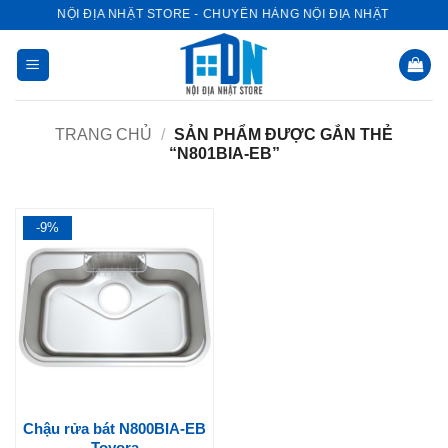
Bỏ
NỘI ĐỊA NHẬT STORE - CHUYÊN HÀNG NỘI ĐỊA NHẬT
qua
nội
dung
TRANG CHỦ
/
SẢN PHẨM ĐƯỢC GẮN THẺ
“N801BIA-EB”
-9%
Chậu rửa bát N800BIA-EB
Toyora