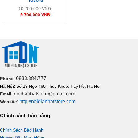
Giá
10.700.000
VNĐ
gốc
9.700.000
VNĐ
là:
Giá
10.700.000 VNĐ.
hiện
tại
là:
9.700.000 VNĐ.
: 0833.884.777
Phone
:
Hà Nội
Số 29 Ngõ 460 Thụy Khuê, Tây Hồ, Hà Nội
: noidianhatstore@gmail.com
Email
:
http://noidianhatstore.com
Website
Chính sách bán hàng
Chính Sách Bảo Hành
Hướng Dẫn Mua Hàng