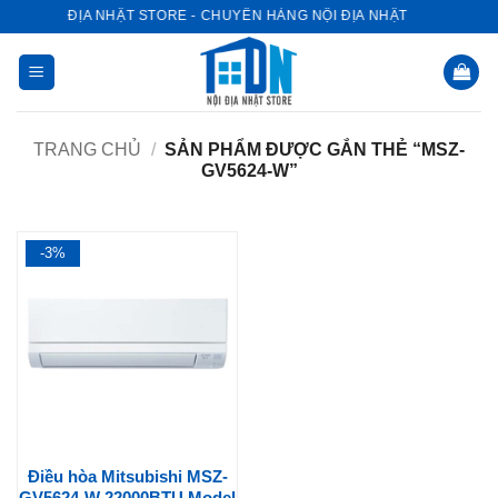
Bỏ
NỘI ĐỊA NHẬT STORE - CHUYÊN HÀNG NỘI ĐỊA NHẬT
qua
nội
dung
TRANG CHỦ
/
SẢN PHẨM ĐƯỢC GẮN THẺ “MSZ-
GV5624-W”
-3%
Điều hòa Mitsubishi MSZ-
GV5624-W 22000BTU Model