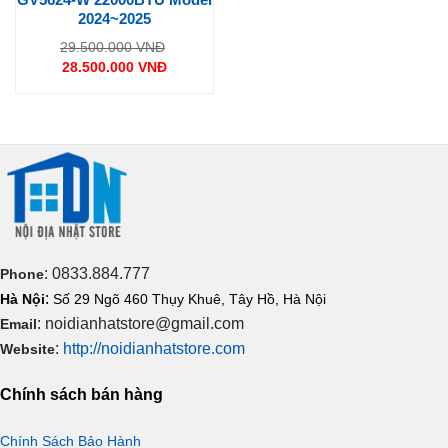
2024~2025
Giá
29.500.000
VNĐ
gốc
28.500.000
VNĐ
là:
Giá
29.500.000 VNĐ.
hiện
tại
là:
28.500.000 VNĐ.
: 0833.884.777
Phone
:
Hà Nội
Số 29 Ngõ 460 Thụy Khuê, Tây Hồ, Hà Nội
: noidianhatstore@gmail.com
Email
:
http://noidianhatstore.com
Website
Chính sách bán hàng
Chính Sách Bảo Hành