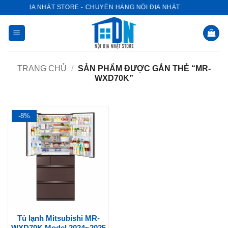
Bỏ
NỘI ĐỊA NHẬT STORE - CHUYÊN HÀNG NỘI ĐỊA NHẬT
qua
nội
dung
TRANG CHỦ
/
SẢN PHẨM ĐƯỢC GẮN THẺ “MR-
WXD70K”
-8%
Tủ lạnh Mitsubishi MR-
WXD70K Model 2024~2025