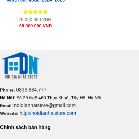
Được xếp
Giá
75.000.000
VNĐ
gốc
hạng
5
5
69.000.000
VNĐ
là:
sao
Giá
75.000.000 VNĐ.
hiện
tại
là:
69.000.000 VNĐ.
: 0833.884.777
Phone
:
Hà Nội
Số 29 Ngõ 460 Thụy Khuê, Tây Hồ, Hà Nội
: noidianhatstore@gmail.com
Email
:
http://noidianhatstore.com
Website
Chính sách bán hàng