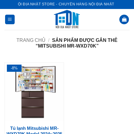
Bỏ
NỘI ĐỊA NHẬT STORE - CHUYÊN HÀNG NỘI ĐỊA NHẬT
qua
nội
dung
TRANG CHỦ
/
SẢN PHẨM ĐƯỢC GẮN THẺ
“MITSUBISHI MR-WXD70K”
-8%
Tủ lạnh Mitsubishi MR-
WXD70K Model 2024~2025