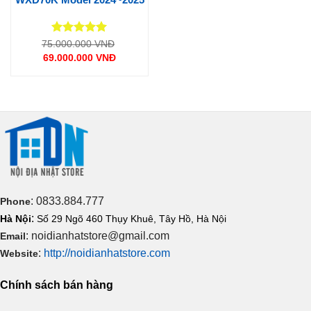
Được xếp
Giá
75.000.000
VNĐ
gốc
hạng
5
5
69.000.000
VNĐ
là:
sao
Giá
75.000.000 VNĐ.
hiện
tại
là:
69.000.000 VNĐ.
: 0833.884.777
Phone
:
Hà Nội
Số 29 Ngõ 460 Thụy Khuê, Tây Hồ, Hà Nội
: noidianhatstore@gmail.com
Email
:
http://noidianhatstore.com
Website
Chính sách bán hàng