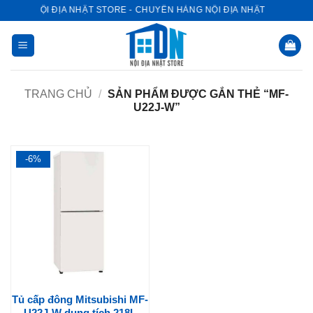
Bỏ
NỘI ĐỊA NHẬT STORE - CHUYÊN HÀNG NỘI ĐỊA NHẬT
qua
nội
dung
TRANG CHỦ
/
SẢN PHẨM ĐƯỢC GẮN THẺ “MF-
U22J-W”
-6%
Tủ cấp đông Mitsubishi MF-
U22J-W dung tích 218L