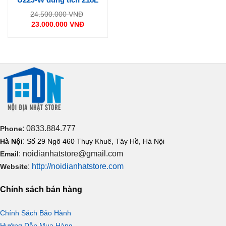
Giá
24.500.000
VNĐ
gốc
23.000.000
VNĐ
là:
Giá
24.500.000 VNĐ.
hiện
tại
là:
23.000.000 VNĐ.
: 0833.884.777
Phone
:
Hà Nội
Số 29 Ngõ 460 Thụy Khuê, Tây Hồ, Hà Nội
: noidianhatstore@gmail.com
Email
:
http://noidianhatstore.com
Website
Chính sách bán hàng
Chính Sách Bảo Hành
Hướng Dẫn Mua Hàng