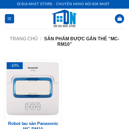
Bỏ
NỘI ĐỊA NHẬT STORE - CHUYÊN HÀNG NỘI ĐỊA NHẬT
qua
nội
dung
TRANG CHỦ
/
SẢN PHẨM ĐƯỢC GẮN THẺ “MC-
RM10”
-10%
Robot lau sàn Panasonic
MC-RM10