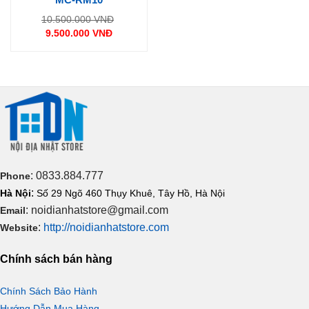
Giá
10.500.000
VNĐ
gốc
9.500.000
VNĐ
là:
Giá
10.500.000 VNĐ.
hiện
tại
là:
9.500.000 VNĐ.
: 0833.884.777
Phone
:
Hà Nội
Số 29 Ngõ 460 Thụy Khuê, Tây Hồ, Hà Nội
: noidianhatstore@gmail.com
Email
:
http://noidianhatstore.com
Website
Chính sách bán hàng
Chính Sách Bảo Hành
Hướng Dẫn Mua Hàng