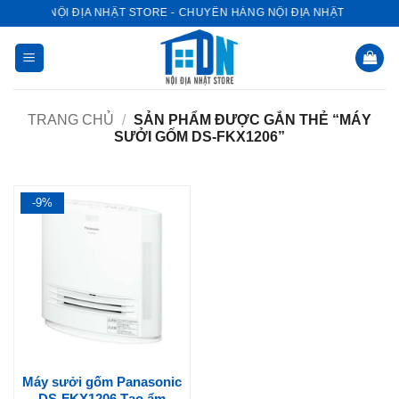
Bỏ
NỘI ĐỊA NHẬT STORE - CHUYÊN HÀNG NỘI ĐỊA NHẬT
qua
nội
dung
TRANG CHỦ
/
SẢN PHẨM ĐƯỢC GẮN THẺ “MÁY
SƯỞI GỐM DS-FKX1206”
-9%
Máy sưởi gốm Panasonic
DS-FKX1206 Tạo ẩm