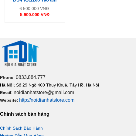
Giá
6.500.000
VNĐ
gốc
5.900.000
VNĐ
là:
Giá
6.500.000 VNĐ.
hiện
tại
là:
5.900.000 VNĐ.
: 0833.884.777
Phone
:
Hà Nội
Số 29 Ngõ 460 Thụy Khuê, Tây Hồ, Hà Nội
: noidianhatstore@gmail.com
Email
:
http://noidianhatstore.com
Website
Chính sách bán hàng
Chính Sách Bảo Hành
Hướng Dẫn Mua Hàng