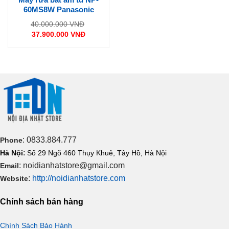
60MS8W Panasonic
Giá
40.000.000
VNĐ
gốc
37.900.000
VNĐ
là:
Giá
40.000.000 VNĐ.
hiện
tại
là:
37.900.000 VNĐ.
: 0833.884.777
Phone
:
Hà Nội
Số 29 Ngõ 460 Thụy Khuê, Tây Hồ, Hà Nội
: noidianhatstore@gmail.com
Email
:
http://noidianhatstore.com
Website
Chính sách bán hàng
Chính Sách Bảo Hành