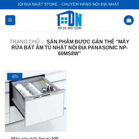
Bỏ
NỘI ĐỊA NHẬT STORE - CHUYÊN HÀNG NỘI ĐỊA NHẬT
qua
nội
dung
TRANG CHỦ
/
SẢN PHẨM ĐƯỢC GẮN THẺ “MÁY
RỬA BÁT ÂM TỦ NHẬT NỘI ĐỊA PANASONIC NP-
60MS8W”
-5%
Máy rửa bát âm tủ NP-