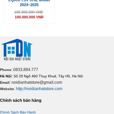
2024~2025
Giá
105.000.000
VNĐ
gốc
100.000.000
VNĐ
là:
Giá
105.000.000 VNĐ.
hiện
tại
là:
100.000.000 VNĐ.
: 0833.884.777
Phone
:
Hà Nội
Số 29 Ngõ 460 Thụy Khuê, Tây Hồ, Hà Nội
: noidianhatstore@gmail.com
Email
:
http://noidianhatstore.com
Website
Chính sách bán hàng
Chính Sách Bảo Hành