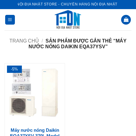
Bỏ
NỘI ĐỊA NHẬT STORE - CHUYÊN HÀNG NỘI ĐỊA NHẬT
qua
nội
dung
TRANG CHỦ
/
SẢN PHẨM ĐƯỢC GẮN THẺ “MÁY
NƯỚC NÓNG DAIKIN EQA37YSV”
-5%
Máy nước nóng Daikin
EQA37YSV 370L Model