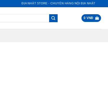
NỘI ĐỊA NHẬT STORE - CHUYÊN HÀNG NỘI ĐỊA NHẬT
0
VNĐ