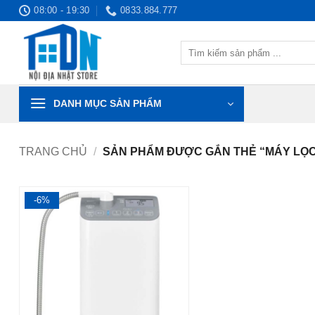
Bỏ
08:00 - 19:30
0833.884.777
qua
nội
Tìm
dung
kiếm:
DANH MỤC SẢN PHẨM
TRANG CHỦ
/
SẢN PHẨM ĐƯỢC GẮN THẺ “MÁY LỌC
-6%