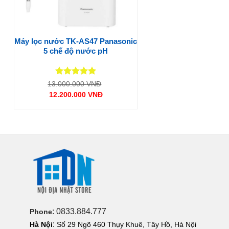
Máy lọc nước TK-AS47 Panasonic
5 chế độ nước pH
Được xếp
Giá
13.000.000
VNĐ
gốc
hạng
5
5
12.200.000
VNĐ
là:
sao
Giá
13.000.000 VNĐ.
hiện
tại
là:
12.200.000 VNĐ.
: 0833.884.777
Phone
:
Hà Nội
Số 29 Ngõ 460 Thụy Khuê, Tây Hồ, Hà Nội