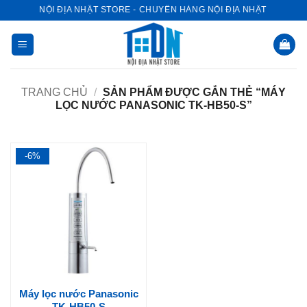
Bỏ
NỘI ĐỊA NHẬT STORE - CHUYÊN HÀNG NỘI ĐỊA NHẬT
qua
nội
dung
TRANG CHỦ
/
SẢN PHẨM ĐƯỢC GẮN THẺ “MÁY
LỌC NƯỚC PANASONIC TK-HB50-S”
-6%
Máy lọc nước Panasonic
TK-HB50-S