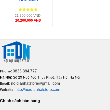
Được xếp
Giá
21.500.000
VNĐ
gốc
hạng
5
5
20.200.000
VNĐ
là:
sao
Giá
21.500.000 VNĐ.
hiện
tại
là:
20.200.000 VNĐ.
: 0833.884.777
Phone
:
Hà Nội
Số 29 Ngõ 460 Thụy Khuê, Tây Hồ, Hà Nội
: noidianhatstore@gmail.com
Email
:
http://noidianhatstore.com
Website
Chính sách bán hàng