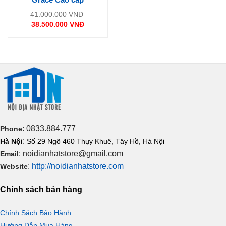
Giá
41.000.000
VNĐ
gốc
38.500.000
VNĐ
là:
Giá
41.000.000 VNĐ.
hiện
tại
là:
38.500.000 VNĐ.
: 0833.884.777
Phone
:
Hà Nội
Số 29 Ngõ 460 Thụy Khuê, Tây Hồ, Hà Nội
: noidianhatstore@gmail.com
Email
:
http://noidianhatstore.com
Website
Chính sách bán hàng
Chính Sách Bảo Hành
Hướng Dẫn Mua Hàng