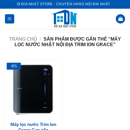
Bỏ
NỘI ĐỊA NHẬT STORE - CHUYÊN HÀNG NỘI ĐỊA NHẬT
qua
nội
dung
TRANG CHỦ
/
SẢN PHẨM ĐƯỢC GẮN THẺ “MÁY
LỌC NƯỚC NHẬT NỘI ĐỊA TRIM ION GRACE”
-6%
Máy lọc nước Trim Ion
Grace Cao cấp