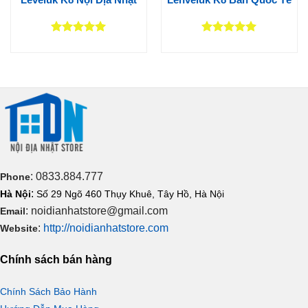
Được xếp
Được xếp
hạng
5
5
hạng
5
5
sao
sao
: 0833.884.777
Phone
:
Hà Nội
Số 29 Ngõ 460 Thụy Khuê, Tây Hồ, Hà Nội
: noidianhatstore@gmail.com
Email
:
http://noidianhatstore.com
Website
Chính sách bán hàng
Chính Sách Bảo Hành