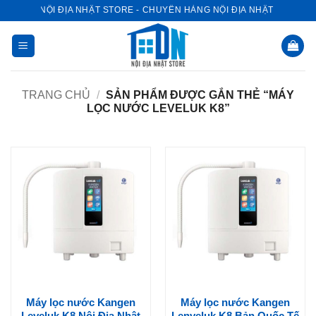
Bỏ
NỘI ĐỊA NHẬT STORE - CHUYÊN HÀNG NỘI ĐỊA NHẬT
qua
nội
dung
TRANG CHỦ
/
SẢN PHẨM ĐƯỢC GẮN THẺ “MÁY
LỌC NƯỚC LEVELUK K8”
Máy lọc nước Kangen
Máy lọc nước Kangen
Leveluk K8 Nội Địa Nhật
Lenveluk K8 Bản Quốc Tế