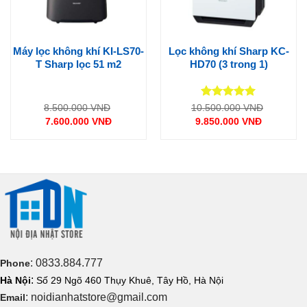
Máy lọc không khí KI-LS70-
Lọc không khí Sharp KC-
T Sharp lọc 51 m2
HD70 (3 trong 1)
Được xếp
Giá
Giá
8.500.000
VNĐ
10.500.000
VNĐ
gốc
gốc
hạng
5
5
7.600.000
VNĐ
9.850.000
VNĐ
là:
là:
sao
Giá
Giá
8.500.000 VNĐ.
10.500.0
hiện
hiện
tại
tại
là:
là:
7.600.000 VNĐ.
9.850.000 VNĐ.
: 0833.884.777
Phone
:
Hà Nội
Số 29 Ngõ 460 Thụy Khuê, Tây Hồ, Hà Nội
: noidianhatstore@gmail.com
Email