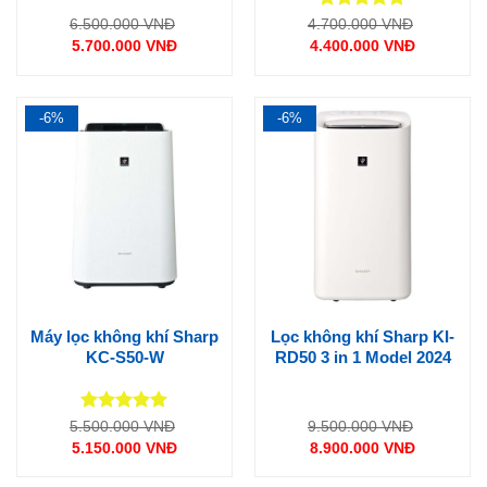
Được xếp
Giá
Giá
6.500.000
VNĐ
4.700.000
VNĐ
gốc
gốc
hạng
5
5
5.700.000
VNĐ
4.400.000
VNĐ
là:
là:
sao
Giá
Giá
6.500.000 VNĐ.
4.700.000
hiện
hiện
tại
tại
là:
là:
5.700.000 VNĐ.
4.400.000 VNĐ.
-6%
-6%
Máy lọc không khí Sharp
Lọc không khí Sharp KI-
KC-S50-W
RD50 3 in 1 Model 2024
Được xếp
Giá
Giá
5.500.000
VNĐ
9.500.000
VNĐ
gốc
gốc
hạng
5
5
5.150.000
VNĐ
8.900.000
VNĐ
là:
là:
sao
Giá
Giá
5.500.000 VNĐ.
9.500.000
hiện
hiện