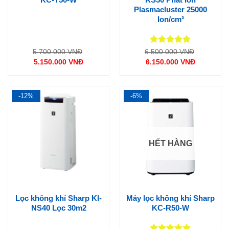
Plasmacluster 25000
Ion/cm³
Được xếp
Giá
Giá
5.700.000
VNĐ
6.500.000
VNĐ
gốc
gốc
hạng
5
5
5.150.000
VNĐ
6.150.000
VNĐ
là:
là:
sao
Giá
Giá
5.700.000 VNĐ.
6.500.000
hiện
hiện
tại
tại
là:
là:
5.150.000 VNĐ.
6.150.000 VNĐ.
-12%
-6%
HẾT HÀNG
Lọc không khí Sharp KI-
Máy lọc không khí Sharp
NS40 Lọc 30m2
KC-R50-W