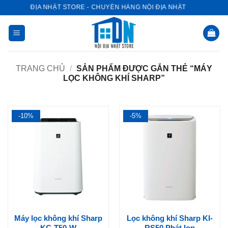
Bỏ
NỘI ĐỊA NHẬT STORE - CHUYÊN HÀNG NỘI ĐỊA NHẬT
qua
nội
dung
TRANG CHỦ
/
SẢN PHẨM ĐƯỢC GẮN THẺ “MÁY
LỌC KHÔNG KHÍ SHARP”
-10%
-5%
Máy lọc không khí Sharp
Lọc không khí Sharp KI-
KC-T50-W
RS50 Phát Ion