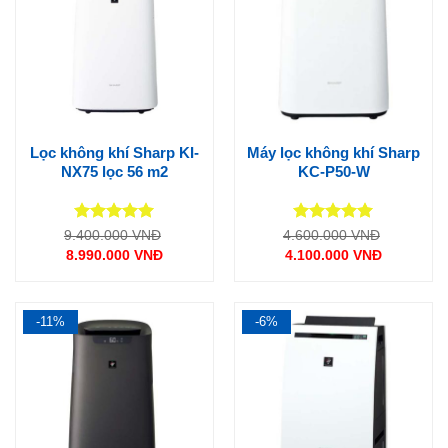
Lọc không khí Sharp KI-
Máy lọc không khí Sharp
NX75 lọc 56 m2
KC-P50-W
Được xếp
Được xếp
Giá
Giá
9.400.000
VNĐ
4.600.000
VNĐ
gốc
gốc
hạng
5
5
hạng
5
5
8.990.000
VNĐ
4.100.000
VNĐ
là:
là:
sao
sao
Giá
Giá
9.400.000 VNĐ.
4.600.000
hiện
hiện
tại
tại
là:
là:
8.990.000 VNĐ.
4.100.000 VNĐ.
-11%
-6%