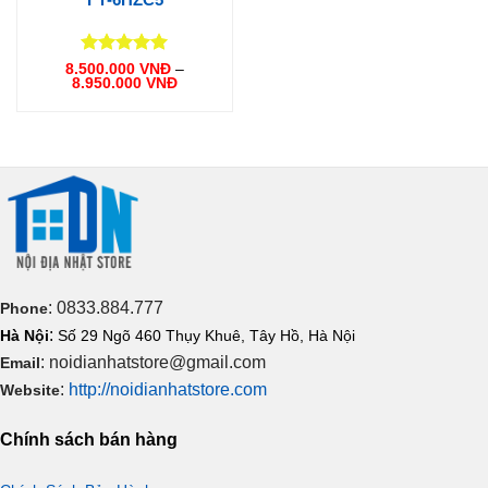
Được xếp
8.500.000
VNĐ
–
Khoảng
8.950.000
VNĐ
hạng
5
5
giá:
sao
từ
8.500.000 VNĐ
đến
8.950.000 VNĐ
: 0833.884.777
Phone
:
Hà Nội
Số 29 Ngõ 460 Thụy Khuê, Tây Hồ, Hà Nội
: noidianhatstore@gmail.com
Email
:
http://noidianhatstore.com
Website
Chính sách bán hàng