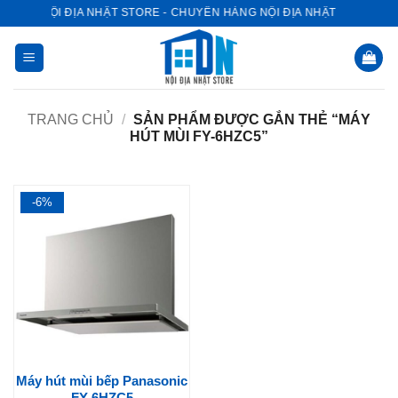
Bỏ
NỘI ĐỊA NHẬT STORE - CHUYÊN HÀNG NỘI ĐỊA NHẬT
qua
nội
dung
TRANG CHỦ
/
SẢN PHẨM ĐƯỢC GẮN THẺ “MÁY
HÚT MÙI FY-6HZC5”
-6%
Máy hút mùi bếp Panasonic
FY-6HZC5