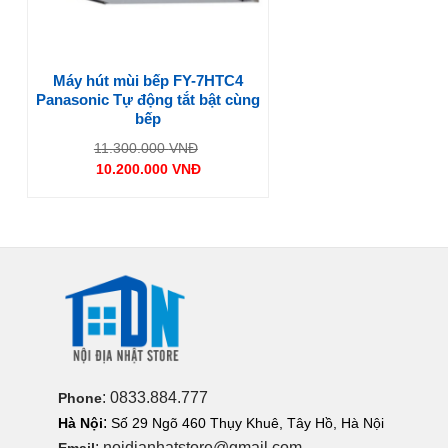
Máy hút mùi bếp FY-7HTC4
Panasonic Tự động tắt bật cùng
bếp
Giá
11.300.000
VNĐ
gốc
10.200.000
VNĐ
là:
Giá
11.300.000 VNĐ.
hiện
tại
là:
10.200.000 VNĐ.
: 0833.884.777
Phone
:
Hà Nội
Số 29 Ngõ 460 Thụy Khuê, Tây Hồ, Hà Nội
: noidianhatstore@gmail.com
Email