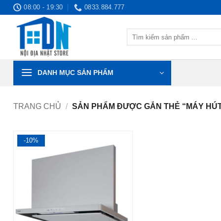
Bỏ
08:00 - 19:30
0833.884.777
qua
nội
Tìm
dung
kiếm:
DANH MỤC SẢN PHẨM
TRANG CHỦ
/
SẢN PHẨM ĐƯỢC GẮN THẺ “MÁY HÚT 
-10%