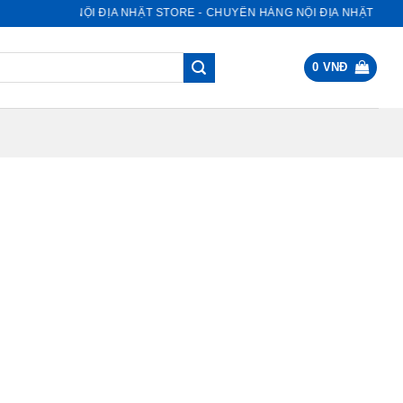
NỘI ĐỊA NHẬT STORE - CHUYÊN HÀNG NỘI ĐỊA NHẬT
0
VNĐ