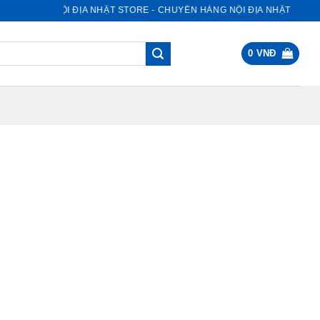
NỘI ĐỊA NHẬT STORE - CHUYÊN HÀNG NỘI ĐỊA NHẬT
0
VNĐ