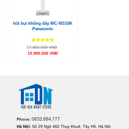
hút bụi không dây MC-NS10K
Panasonic
Được xếp
Giá
17.800.000
VNĐ
gốc
hạng
5
5
15.990.000
VNĐ
là:
sao
Giá
17.800.000 VNĐ.
hiện
tại
là:
15.990.000 VNĐ.
: 0833.884.777
Phone
:
Hà Nội
Số 29 Ngõ 460 Thụy Khuê, Tây Hồ, Hà Nội