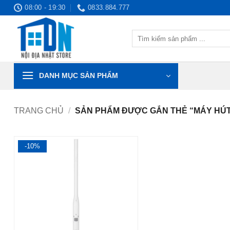
Bỏ
08:00 - 19:30
0833.884.777
qua
nội
Tìm
dung
kiếm:
DANH MỤC SẢN PHẨM
TRANG CHỦ
/
SẢN PHẨM ĐƯỢC GẮN THẺ “MÁY HÚT
-10%