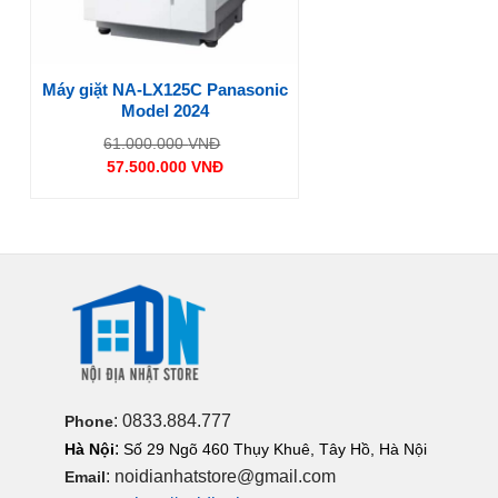
Máy giặt NA-LX125C Panasonic
Model 2024
Giá
61.000.000
VNĐ
gốc
57.500.000
VNĐ
là:
Giá
61.000.000 VNĐ.
hiện
tại
là:
57.500.000 VNĐ.
: 0833.884.777
Phone
:
Hà Nội
Số 29 Ngõ 460 Thụy Khuê, Tây Hồ, Hà Nội
: noidianhatstore@gmail.com
Email