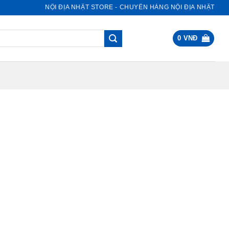
NỘI ĐỊA NHẬT STORE - CHUYÊN HÀNG NỘI ĐỊA NHẬT
0
VNĐ