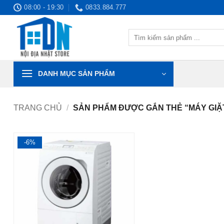
Bỏ
08:00 - 19:30
0833.884.777
qua
nội
Tìm
dung
kiếm:
DANH MỤC SẢN PHẨM
TRANG CHỦ
/
SẢN PHẨM ĐƯỢC GẮN THẺ “MÁY GIẶ
-6%