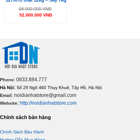
Giá
58.000.000
VNĐ
gốc
52.000.000
VNĐ
là:
Giá
58.000.000 VNĐ.
hiện
tại
là:
52.000.000 VNĐ.
: 0833.884.777
Phone
:
Hà Nội
Số 29 Ngõ 460 Thụy Khuê, Tây Hồ, Hà Nội
: noidianhatstore@gmail.com
Email
:
http://noidianhatstore.com
Website
Chính sách bán hàng
Chính Sách Bảo Hành
Hướng Dẫn Mua Hàng