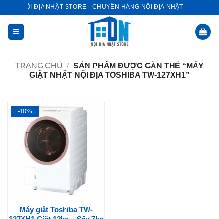
Bỏ
NỘI ĐỊA NHẬT STORE - CHUYÊN HÀNG NỘI ĐỊA NHẬT
qua
nội
dung
TRANG CHỦ
/
SẢN PHẨM ĐƯỢC GẮN THẺ “MÁY
GIẶT NHẬT NỘI ĐỊA TOSHIBA TW-127XH1”
-10%
Máy giặt Toshiba TW-
127XH1 Giặt 12kg – Sấy 7kg