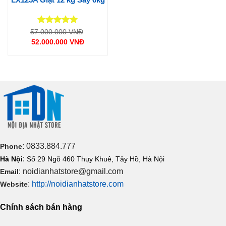
Được xếp
Giá
57.000.000
VNĐ
gốc
hạng
5
5
52.000.000
VNĐ
là:
sao
Giá
57.000.000 VNĐ.
hiện
tại
là:
52.000.000 VNĐ.
: 0833.884.777
Phone
:
Hà Nội
Số 29 Ngõ 460 Thụy Khuê, Tây Hồ, Hà Nội
: noidianhatstore@gmail.com
Email
:
http://noidianhatstore.com
Website
Chính sách bán hàng