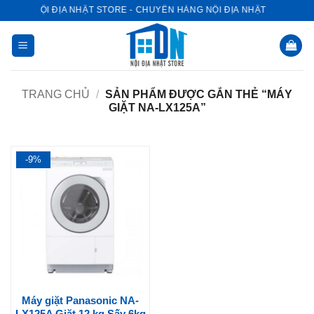
Bỏ
NỘI ĐỊA NHẬT STORE - CHUYÊN HÀNG NỘI ĐỊA NHẬT
qua
nội
dung
TRANG CHỦ
/
SẢN PHẨM ĐƯỢC GẮN THẺ “MÁY
GIẶT NA-LX125A”
-9%
Máy giặt Panasonic NA-
LX125A Giặt 12 kg Sấy 6kg