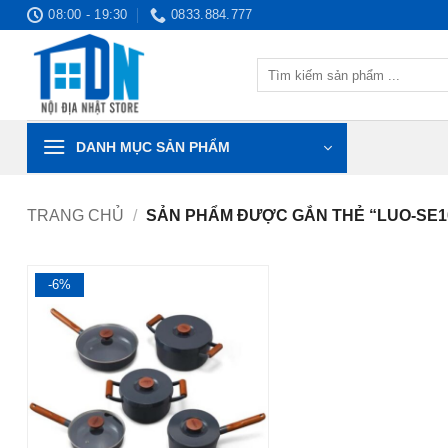
Bỏ
08:00 - 19:30
0833.884.777
qua
nội
Tìm
dung
kiếm:
DANH MỤC SẢN PHẨM
TRANG CHỦ
/
SẢN PHẨM ĐƯỢC GẮN THẺ “LUO-SE1
-6%