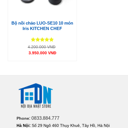
Bộ nồi chảo LUO-SE10 10 món
Iris KITCHEN CHEF
Được xếp
Giá
4.200.000
VNĐ
gốc
hạng
5
5
3.950.000
VNĐ
là:
sao
Giá
4.200.000 VNĐ.
hiện
tại
là:
3.950.000 VNĐ.
: 0833.884.777
Phone
:
Hà Nội
Số 29 Ngõ 460 Thụy Khuê, Tây Hồ, Hà Nội