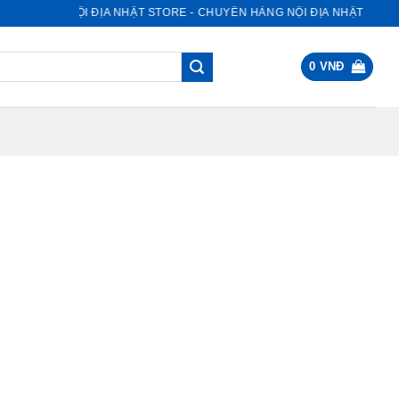
NỘI ĐỊA NHẬT STORE - CHUYÊN HÀNG NỘI ĐỊA NHẬT
0
VNĐ