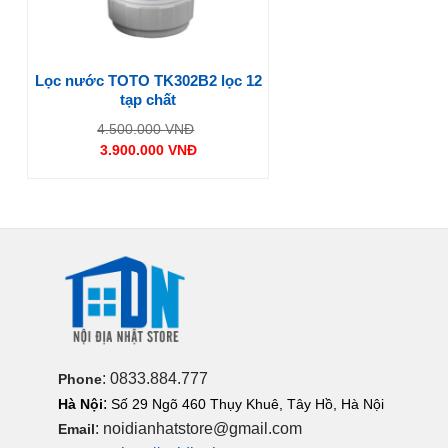
Lọc nước TOTO TK302B2 lọc 12
tạp chất
Giá
4.500.000
VNĐ
gốc
3.900.000
VNĐ
là:
Giá
4.500.000 VNĐ.
hiện
tại
là:
3.900.000 VNĐ.
: 0833.884.777
Phone
:
Hà Nội
Số 29 Ngõ 460 Thụy Khuê, Tây Hồ, Hà Nội
: noidianhatstore@gmail.com
Email