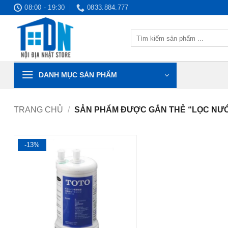
Bỏ
08:00 - 19:30
0833.884.777
qua
nội
Tìm
dung
kiếm:
DANH MỤC SẢN PHẨM
TRANG CHỦ
/
SẢN PHẨM ĐƯỢC GẮN THẺ “LỌC NƯỚ
-13%