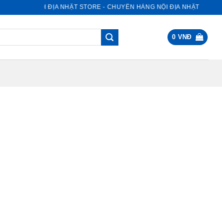
NỘI ĐỊA NHẬT STORE - CHUYÊN HÀNG NỘI ĐỊA NHẬT
0
VNĐ