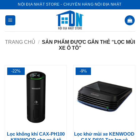
Bỏ
NỘI ĐỊA NHẬT STORE - CHUYÊN HÀNG NỘI ĐỊA NHẬT
qua
nội
dung
TRANG CHỦ
/
SẢN PHẨM ĐƯỢC GẮN THẺ “LỌC MÙI
XE Ô TÔ”
-22%
-9%
Lọc không khí CAX-PH100
Lọc khử mùi xe KENWOOD
KENWOOD cho xe ô tô
CAX-DS01 Tạo Ion và