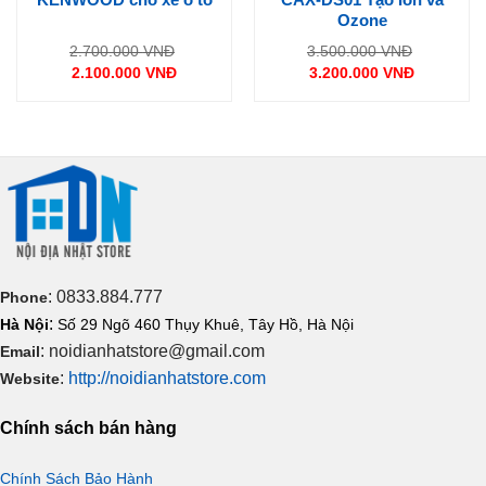
Ozone
Giá
Giá
2.700.000
VNĐ
3.500.000
VNĐ
gốc
gốc
2.100.000
VNĐ
3.200.000
VNĐ
là:
là:
Giá
Giá
2.700.000 VNĐ.
3.500.000
hiện
hiện
tại
tại
là:
là:
2.100.000 VNĐ.
3.200.000 VNĐ.
: 0833.884.777
Phone
:
Hà Nội
Số 29 Ngõ 460 Thụy Khuê, Tây Hồ, Hà Nội
: noidianhatstore@gmail.com
Email
:
http://noidianhatstore.com
Website
Chính sách bán hàng
Chính Sách Bảo Hành