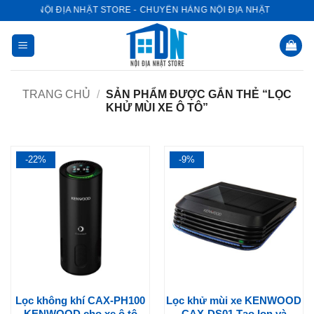
Bỏ
NỘI ĐỊA NHẬT STORE - CHUYÊN HÀNG NỘI ĐỊA NHẬT
qua
nội
dung
TRANG CHỦ
/
SẢN PHẨM ĐƯỢC GẮN THẺ “LỌC
KHỬ MÙI XE Ô TÔ”
-22%
-9%
Lọc không khí CAX-PH100
Lọc khử mùi xe KENWOOD
KENWOOD cho xe ô tô
CAX-DS01 Tạo Ion và