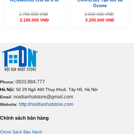
Ozone
Giá
Giá
2.700.000
VNĐ
3.500.000
VNĐ
gốc
gốc
2.100.000
VNĐ
3.200.000
VNĐ
là:
là:
Giá
Giá
2.700.000 VNĐ.
3.500.000
hiện
hiện
tại
tại
là:
là:
2.100.000 VNĐ.
3.200.000 VNĐ.
: 0833.884.777
Phone
:
Hà Nội
Số 29 Ngõ 460 Thụy Khuê, Tây Hồ, Hà Nội
: noidianhatstore@gmail.com
Email
:
http://noidianhatstore.com
Website
Chính sách bán hàng
Chính Sách Bảo Hành