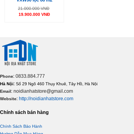
Giá
21.000.000
VNĐ
gốc
19.900.000
VNĐ
là:
Giá
21.000.000 VNĐ.
hiện
tại
là:
19.900.000 VNĐ.
: 0833.884.777
Phone
:
Hà Nội
Số 29 Ngõ 460 Thụy Khuê, Tây Hồ, Hà Nội
: noidianhatstore@gmail.com
Email
:
http://noidianhatstore.com
Website
Chính sách bán hàng
Chính Sách Bảo Hành
Hướng Dẫn Mua Hàng