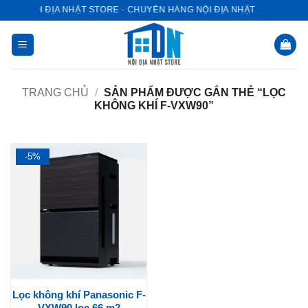
Bỏ
NỘI ĐỊA NHẬT STORE - CHUYÊN HÀNG NỘI ĐỊA NHẬT
qua
nội
dung
TRANG CHỦ
/
SẢN PHẨM ĐƯỢC GẮN THẺ “LỌC
KHÔNG KHÍ F-VXW90”
-5%
Lọc không khí Panasonic F-
VXW90 lọc 66 m2