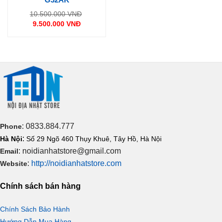
Giá
10.500.000
VNĐ
gốc
9.500.000
VNĐ
là:
Giá
10.500.000 VNĐ.
hiện
tại
là:
9.500.000 VNĐ.
: 0833.884.777
Phone
:
Hà Nội
Số 29 Ngõ 460 Thụy Khuê, Tây Hồ, Hà Nội
: noidianhatstore@gmail.com
Email
:
http://noidianhatstore.com
Website
Chính sách bán hàng
Chính Sách Bảo Hành
Hướng Dẫn Mua Hàng