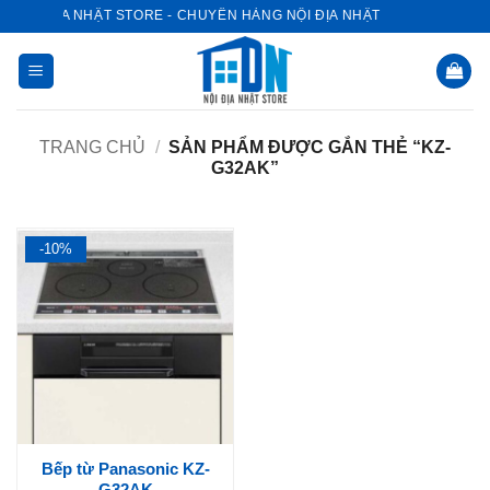
Bỏ
NỘI ĐỊA NHẬT STORE - CHUYÊN HÀNG NỘI ĐỊA NHẬT
qua
nội
dung
TRANG CHỦ
/
SẢN PHẨM ĐƯỢC GẮN THẺ “KZ-
G32AK”
-10%
Bếp từ Panasonic KZ-
G32AK