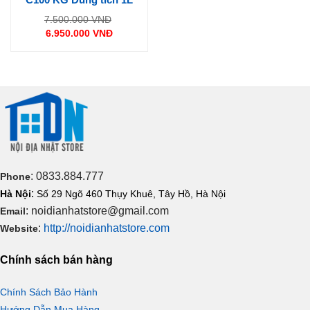
Giá
7.500.000
VNĐ
gốc
6.950.000
VNĐ
là:
Giá
7.500.000 VNĐ.
hiện
tại
là:
6.950.000 VNĐ.
: 0833.884.777
Phone
:
Hà Nội
Số 29 Ngõ 460 Thụy Khuê, Tây Hồ, Hà Nội
: noidianhatstore@gmail.com
Email
:
http://noidianhatstore.com
Website
Chính sách bán hàng
Chính Sách Bảo Hành
Hướng Dẫn Mua Hàng