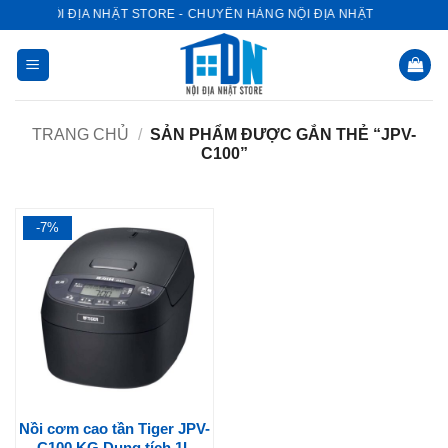
Bỏ
NỘI ĐỊA NHẬT STORE - CHUYÊN HÀNG NỘI ĐỊA NHẬT
qua
nội
dung
TRANG CHỦ
/
SẢN PHẨM ĐƯỢC GẮN THẺ “JPV-
C100”
-7%
Nồi cơm cao tần Tiger JPV-
C100 KG Dung tích 1L