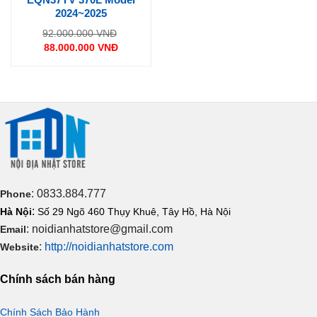
2024~2025
Giá
92.000.000
VNĐ
gốc
88.000.000
VNĐ
là:
Giá
92.000.000 VNĐ.
hiện
tại
là:
88.000.000 VNĐ.
: 0833.884.777
Phone
:
Hà Nội
Số 29 Ngõ 460 Thụy Khuê, Tây Hồ, Hà Nội
: noidianhatstore@gmail.com
Email
:
http://noidianhatstore.com
Website
Chính sách bán hàng
Chính Sách Bảo Hành