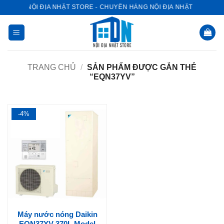
Bỏ
NỘI ĐỊA NHẬT STORE - CHUYÊN HÀNG NỘI ĐỊA NHẬT
qua
nội
dung
TRANG CHỦ
/
SẢN PHẨM ĐƯỢC GẮN THẺ
“EQN37YV”
-4%
Máy nước nóng Daikin
EQN37YV 370L Model