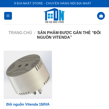
Bỏ
NỘI ĐỊA NHẬT STORE - CHUYÊN HÀNG NỘI ĐỊA NHẬT
qua
nội
dung
TRANG CHỦ
/
SẢN PHẨM ĐƯỢC GẮN THẺ “ĐỔI
NGUỒN VITENDA”
Đổi nguồn Vitenda 150VA