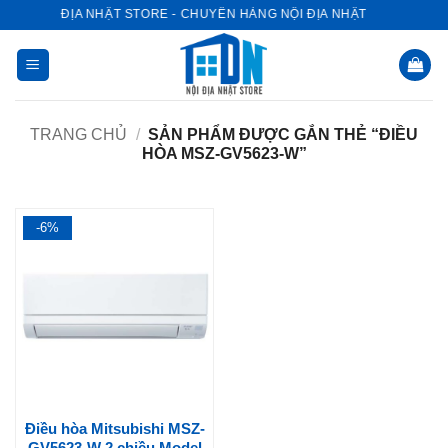
Bỏ
NỘI ĐỊA NHẬT STORE - CHUYÊN HÀNG NỘI ĐỊA NHẬT
qua
nội
dung
TRANG CHỦ
/
SẢN PHẨM ĐƯỢC GẮN THẺ “ĐIỀU
HÒA MSZ-GV5623-W”
-6%
Điều hòa Mitsubishi MSZ-
GV5623-W 2 chiều Model