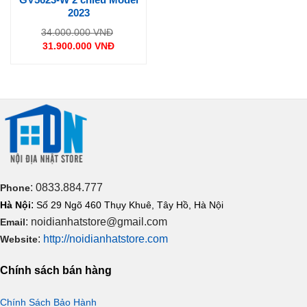
2023
Giá
34.000.000
VNĐ
gốc
31.900.000
VNĐ
là:
Giá
34.000.000 VNĐ.
hiện
tại
là:
31.900.000 VNĐ.
: 0833.884.777
Phone
:
Hà Nội
Số 29 Ngõ 460 Thụy Khuê, Tây Hồ, Hà Nội
: noidianhatstore@gmail.com
Email
:
http://noidianhatstore.com
Website
Chính sách bán hàng
Chính Sách Bảo Hành