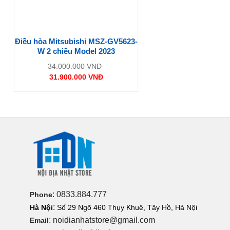
Điều hòa Mitsubishi MSZ-GV5623-
W 2 chiều Model 2023
Giá
34.000.000
VNĐ
gốc
31.900.000
VNĐ
là:
Giá
34.000.000 VNĐ.
hiện
tại
là:
31.900.000 VNĐ.
: 0833.884.777
Phone
:
Hà Nội
Số 29 Ngõ 460 Thụy Khuê, Tây Hồ, Hà Nội
: noidianhatstore@gmail.com
Email