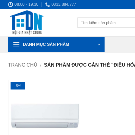
Bỏ
08:00 - 19:30
0833.884.777
qua
nội
Tìm
dung
kiếm:
DANH MỤC SẢN PHẨM
TRANG CHỦ
/
SẢN PHẨM ĐƯỢC GẮN THẺ “ĐIỀU HÒA
-6%