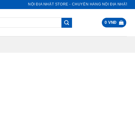
NỘI ĐỊA NHẬT STORE - CHUYÊN HÀNG NỘI ĐỊA NHẬT
0
VNĐ