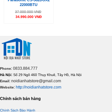
22000BTU
Giá
37.000.000
VNĐ
gốc
34.990.000
VNĐ
là:
Giá
37.000.000 VNĐ.
hiện
tại
là:
34.990.000 VNĐ.
: 0833.884.777
Phone
:
Hà Nội
Số 29 Ngõ 460 Thụy Khuê, Tây Hồ, Hà Nội
: noidianhatstore@gmail.com
Email
:
http://noidianhatstore.com
Website
Chính sách bán hàng
Chính Sách Bảo Hành