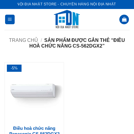
Bỏ
NỘI ĐỊA NHẬT STORE - CHUYÊN HÀNG NỘI ĐỊA NHẬT
qua
nội
dung
TRANG CHỦ
/
SẢN PHẨM ĐƯỢC GẮN THẺ “ĐIỀU
HOÀ CHỨC NĂNG CS-562DGX2”
-5%
Điều hoà chức năng
Panasonic CS-562DGX2