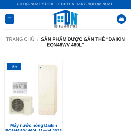
Bỏ
NỘI ĐỊA NHẬT STORE - CHUYÊN HÀNG NỘI ĐỊA NHẬT
qua
nội
dung
TRANG CHỦ
/
SẢN PHẨM ĐƯỢC GẮN THẺ “DAIKIN
EQN46WV 460L”
-9%
Máy nước nóng Daikin
EQN46WV 460L Model 2023