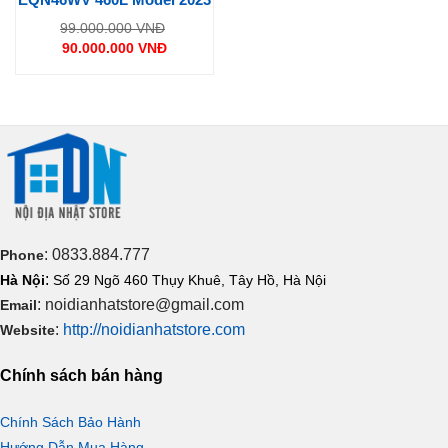
Giá
99.000.000
VNĐ
gốc
90.000.000
VNĐ
là:
Giá
99.000.000 VNĐ.
hiện
tại
là:
90.000.000 VNĐ.
: 0833.884.777
Phone
:
Hà Nội
Số 29 Ngõ 460 Thụy Khuê, Tây Hồ, Hà Nội
: noidianhatstore@gmail.com
Email
:
http://noidianhatstore.com
Website
Chính sách bán hàng
Chính Sách Bảo Hành
Hướng Dẫn Mua Hàng