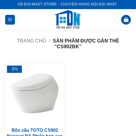
Bỏ
NỘI ĐỊA NHẬT STORE - CHUYÊN HÀNG NỘI ĐỊA NHẬT
qua
nội
dung
TRANG CHỦ
/
SẢN PHẨM ĐƯỢC GẮN THẺ
“CS902BK”
-5%
Bồn cầu TOTO CS902
Neorest NX Phiên bản cao