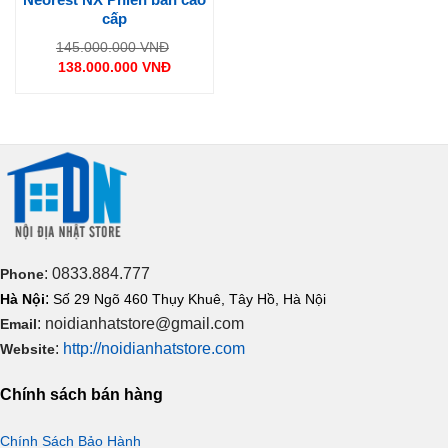
cấp
Giá
145.000.000
VNĐ
gốc
138.000.000
VNĐ
là:
Giá
145.000.000 VNĐ.
hiện
tại
là:
138.000.000 VNĐ.
: 0833.884.777
Phone
:
Hà Nội
Số 29 Ngõ 460 Thụy Khuê, Tây Hồ, Hà Nội
: noidianhatstore@gmail.com
Email
:
http://noidianhatstore.com
Website
Chính sách bán hàng
Chính Sách Bảo Hành