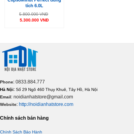
tích 6.0L
Giá
5.800.000
VNĐ
gốc
5.300.000
VNĐ
là:
Giá
5.800.000 VNĐ.
hiện
tại
là:
5.300.000 VNĐ.
: 0833.884.777
Phone
:
Hà Nội
Số 29 Ngõ 460 Thụy Khuê, Tây Hồ, Hà Nội
: noidianhatstore@gmail.com
Email
:
http://noidianhatstore.com
Website
Chính sách bán hàng
Chính Sách Bảo Hành