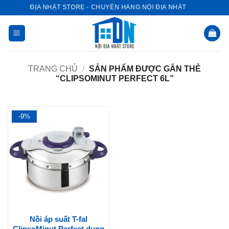
Bỏ
NỘI ĐỊA NHẬT STORE - CHUYÊN HÀNG NỘI ĐỊA NHẬT
qua
nội
dung
TRANG CHỦ
/
SẢN PHẨM ĐƯỢC GẮN THẺ
“CLIPSOMINUT PERFECT 6L”
-9%
Nồi áp suất T-fal
ClipsoMinut Perfect dung