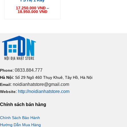
17.250.000
VNĐ
–
Khoảng
18.950.000
VNĐ
giá:
từ
17.250.000 VNĐ
đến
18.950.000 VNĐ
: 0833.884.777
Phone
:
Hà Nội
Số 29 Ngõ 460 Thụy Khuê, Tây Hồ, Hà Nội
: noidianhatstore@gmail.com
Email
:
http://noidianhatstore.com
Website
Chính sách bán hàng
Chính Sách Bảo Hành
Hướng Dẫn Mua Hàng