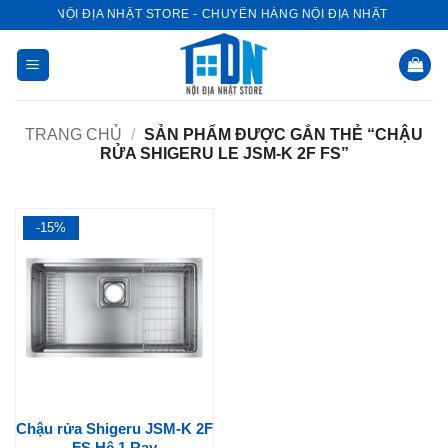
Bỏ
NỘI ĐỊA NHẬT STORE - CHUYÊN HÀNG NỘI ĐỊA NHẬT
qua
nội
dung
TRANG CHỦ
/
SẢN PHẨM ĐƯỢC GẮN THẺ “CHẬU
RỬA SHIGERU LE JSM-K 2F FS”
-15%
Chậu rửa Shigeru JSM-K 2F
FS Hệ 1 Ray