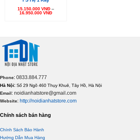
15.150.000
VNĐ
–
Khoảng
16.950.000
VNĐ
giá:
từ
15.150.000 VNĐ
đến
16.950.000 VNĐ
: 0833.884.777
Phone
:
Hà Nội
Số 29 Ngõ 460 Thụy Khuê, Tây Hồ, Hà Nội
: noidianhatstore@gmail.com
Email
:
http://noidianhatstore.com
Website
Chính sách bán hàng
Chính Sách Bảo Hành
Hướng Dẫn Mua Hàng