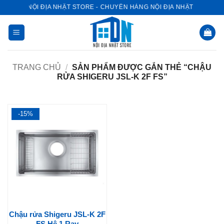
Bỏ
NỘI ĐỊA NHẬT STORE - CHUYÊN HÀNG NỘI ĐỊA NHẬT
qua
nội
dung
TRANG CHỦ
/
SẢN PHẨM ĐƯỢC GẮN THẺ “CHẬU
RỬA SHIGERU JSL-K 2F FS”
-15%
Chậu rửa Shigeru JSL-K 2F
FS Hệ 1 Ray