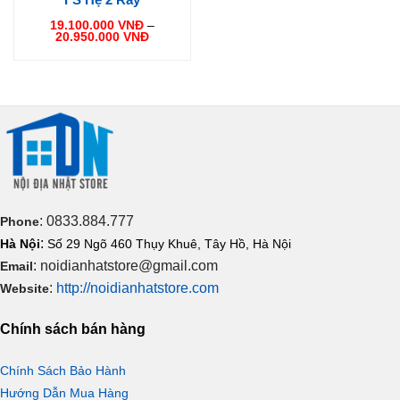
19.100.000
VNĐ
–
Khoảng
20.950.000
VNĐ
giá:
từ
19.100.000 VNĐ
đến
20.950.000 VNĐ
: 0833.884.777
Phone
:
Hà Nội
Số 29 Ngõ 460 Thụy Khuê, Tây Hồ, Hà Nội
: noidianhatstore@gmail.com
Email
:
http://noidianhatstore.com
Website
Chính sách bán hàng
Chính Sách Bảo Hành
Hướng Dẫn Mua Hàng