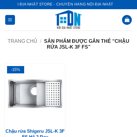
Bỏ
NỘI ĐỊA NHẬT STORE - CHUYÊN HÀNG NỘI ĐỊA NHẬT
qua
nội
dung
TRANG CHỦ
/
SẢN PHẨM ĐƯỢC GẮN THẺ “CHẬU
RỬA JSL-K 3F FS”
-15%
Chậu rửa Shigeru JSL-K 3F
FS Hệ 2 Ray