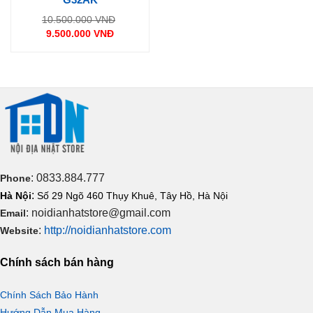
Giá
10.500.000
VNĐ
gốc
9.500.000
VNĐ
là:
Giá
10.500.000 VNĐ.
hiện
tại
là:
9.500.000 VNĐ.
: 0833.884.777
Phone
:
Hà Nội
Số 29 Ngõ 460 Thụy Khuê, Tây Hồ, Hà Nội
: noidianhatstore@gmail.com
Email
:
http://noidianhatstore.com
Website
Chính sách bán hàng
Chính Sách Bảo Hành
Hướng Dẫn Mua Hàng