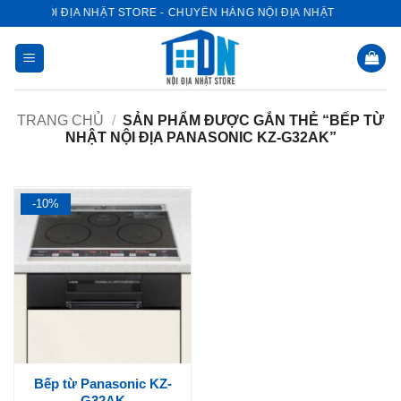
Bỏ
NỘI ĐỊA NHẬT STORE - CHUYÊN HÀNG NỘI ĐỊA NHẬT
qua
nội
dung
TRANG CHỦ
/
SẢN PHẨM ĐƯỢC GẮN THẺ “BẾP TỪ
NHẬT NỘI ĐỊA PANASONIC KZ-G32AK”
-10%
Bếp từ Panasonic KZ-
G32AK