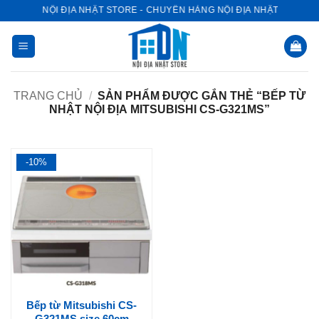
Bỏ
NỘI ĐỊA NHẬT STORE - CHUYÊN HÀNG NỘI ĐỊA NHẬT
qua
nội
dung
TRANG CHỦ
/
SẢN PHẨM ĐƯỢC GẮN THẺ “BẾP TỪ
NHẬT NỘI ĐỊA MITSUBISHI CS-G321MS”
-10%
Bếp từ Mitsubishi CS-
G321MS size 60cm