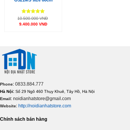
Được xếp
Giá
10.500.000
VNĐ
gốc
hạng
5
5
9.400.000
VNĐ
là:
sao
Giá
10.500.000 VNĐ.
hiện
tại
là:
9.400.000 VNĐ.
: 0833.884.777
Phone
:
Hà Nội
Số 29 Ngõ 460 Thụy Khuê, Tây Hồ, Hà Nội
: noidianhatstore@gmail.com
Email
:
http://noidianhatstore.com
Website
Chính sách bán hàng