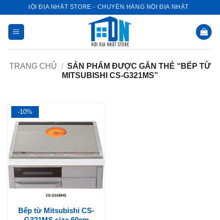
Bỏ
NỘI ĐỊA NHẬT STORE - CHUYÊN HÀNG NỘI ĐỊA NHẬT
qua
nội
dung
TRANG CHỦ
/
SẢN PHẨM ĐƯỢC GẮN THẺ “BẾP TỪ
MITSUBISHI CS-G321MS”
-10%
Bếp từ Mitsubishi CS-
G321MS size 60cm