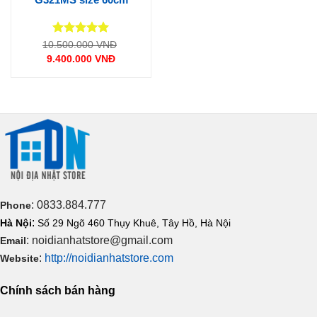
Được xếp
Giá
10.500.000
VNĐ
gốc
hạng
5
5
9.400.000
VNĐ
là:
sao
Giá
10.500.000 VNĐ.
hiện
tại
là:
9.400.000 VNĐ.
: 0833.884.777
Phone
:
Hà Nội
Số 29 Ngõ 460 Thụy Khuê, Tây Hồ, Hà Nội
: noidianhatstore@gmail.com
Email
:
http://noidianhatstore.com
Website
Chính sách bán hàng