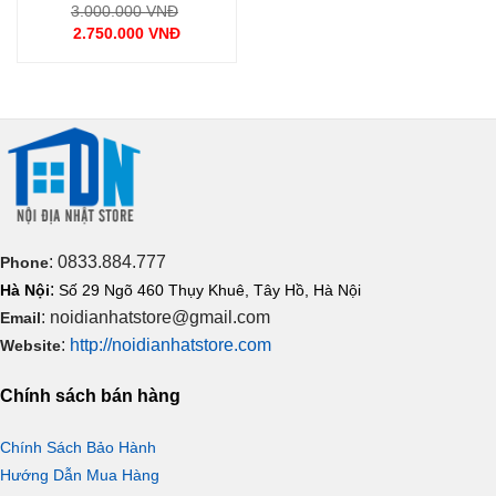
Giá
3.000.000
VNĐ
gốc
2.750.000
VNĐ
là:
Giá
3.000.000 VNĐ.
hiện
tại
là:
2.750.000 VNĐ.
: 0833.884.777
Phone
:
Hà Nội
Số 29 Ngõ 460 Thụy Khuê, Tây Hồ, Hà Nội
: noidianhatstore@gmail.com
Email
:
http://noidianhatstore.com
Website
Chính sách bán hàng
Chính Sách Bảo Hành
Hướng Dẫn Mua Hàng