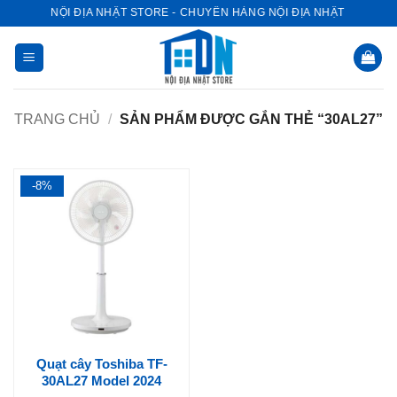
Bỏ
NỘI ĐỊA NHẬT STORE - CHUYÊN HÀNG NỘI ĐỊA NHẬT
qua
nội
dung
TRANG CHỦ
/
SẢN PHẨM ĐƯỢC GẮN THẺ “30AL27”
-8%
Quạt cây Toshiba TF-
30AL27 Model 2024