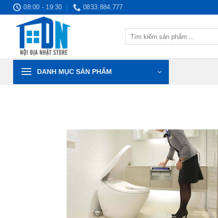
Bỏ
08:00 - 19:30
0833.884.777
qua
nội
Tìm
dung
kiếm:
DANH MỤC SẢN PHẨM