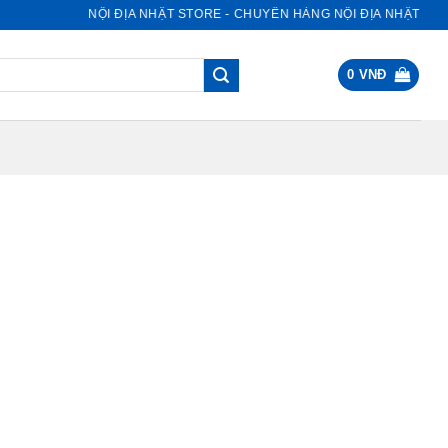
NỘI ĐỊA NHẬT STORE - CHUYÊN HÀNG NỘI ĐỊA NHẬT
0
VNĐ